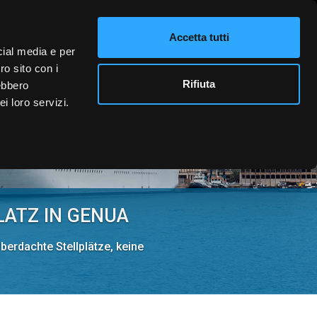
HT
KONTAKT
Accetta tutti
cial media e per
ro sito con i
Rifiuta
rebbero
i loro servizi.
LATZ IN GENUA
erdachte Stellplätze, keine