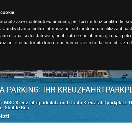
STARTSEITE
DIENSTE
ANFAHRT
PREISÜBERSIC
 cookie
rsonalizzare contenuti ed annunci, per fornire funzionalità dei so
o. Condividiamo inoltre informazioni sul modo in cui utilizza il nost
ano di analisi dei dati web, pubblicità e social media, i quali pot
azioni che ha fornito loro o che hanno raccolto dal suo utilizzo de
A PARKING: IHR KREUZFAHRTPARKP
g: MSC Kreuzfahrtparkplatz und Costa Kreuzfahrtparkplatz. Üb
, Shuttle Bus
tzt!