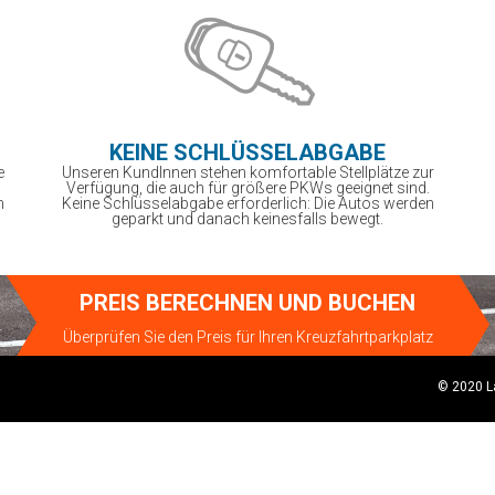
KEINE SCHLÜSSELABGABE
e
Unseren KundInnen stehen komfortable Stellplätze zur
Verfügung, die auch für größere PKWs geeignet sind.
m
Keine Schlüsselabgabe erforderlich: Die Autos werden
geparkt und danach keinesfalls bewegt.
PREIS BERECHNEN UND BUCHEN
Überprüfen Sie den Preis für Ihren Kreuzfahrtparkplatz
© 2020 L